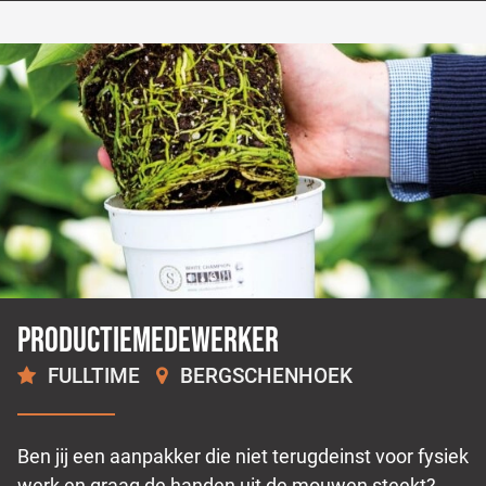
Productiemedewerker
FULLTIME
BERGSCHENHOEK
2.500 -
2.600
€
€
Ben jij een aanpakker die niet terugdeinst voor fysiek
werk en graag de handen uit de mouwen steekt?