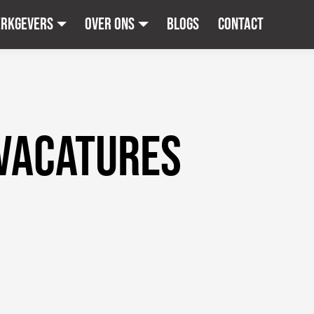
erkgevers
Over ons
Blogs
Contact
VACATURES