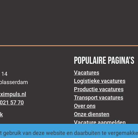
POPULAIRE PAGINA'S
Vacatures
 14
Logistieke vacatures
lblasserdam
Productie vacatures
eximpuls.nl
Transport vacatures
021 57 70
Over ons
Onze diensten
k
Vacature aanmelden
Blogs
am
 gebruik van deze website en daarbuiten te vergemakkeli