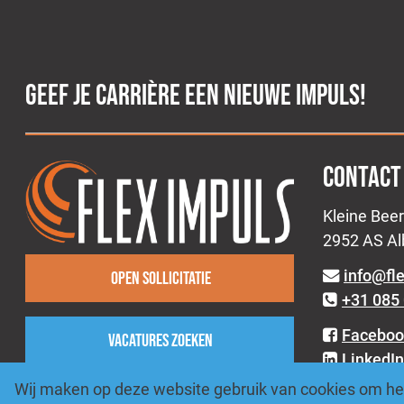
GEEF JE CARRIÈRE EEN NIEUWE IMPULS!
CONTACT
Kleine Beer
2952 AS A
info@fl
Open sollicitatie
+31 085 
Faceboo
Vacatures zoeken
LinkedIn
Instagr
Wij maken op deze website gebruik van cookies om het