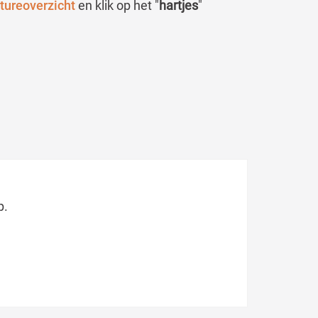
tureoverzicht
en klik op het "
hartjes
"
p.