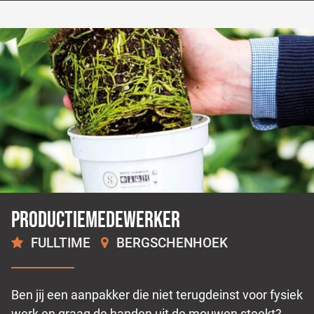
Productiemedewerker
FULLTIME
BERGSCHENHOEK
2.500 -
2.600
€
€
Ben jij een aanpakker die niet terugdeinst voor fysiek
werk en graag de handen uit de mouwen steekt?