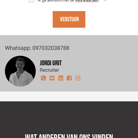
Ik ga akkoord met de
voorwaarden
.
Verstuur
Whatsapp: 097032038788
Jordi Grit
Recruiter