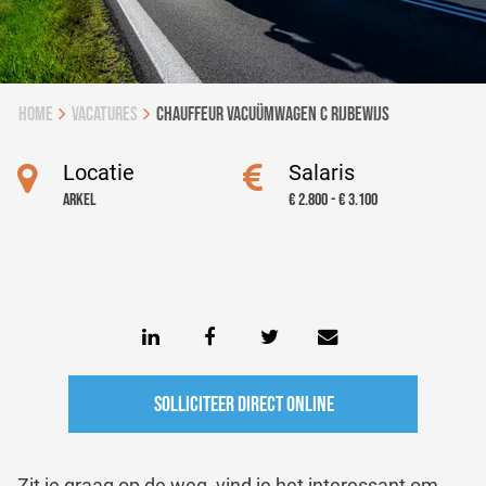
Home
vacatures
Chauffeur Vacuümwagen C rijbewijs
Locatie
Salaris
Arkel
€ 2.800 - € 3.100
Solliciteer direct online
Zit je graag op de weg, vind je het interessant om