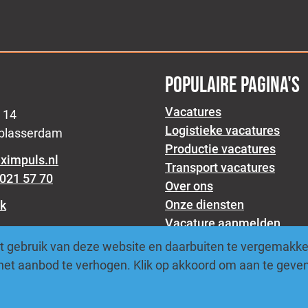
POPULAIRE PAGINA'S
Vacatures
 14
Logistieke vacatures
lblasserdam
Productie vacatures
eximpuls.nl
Transport vacatures
021 57 70
Over ons
Onze diensten
k
Vacature aanmelden
Blogs
am
 gebruik van deze website en daarbuiten te vergemakkeli
 het aanbod te verhogen. Klik op akkoord om aan te geven