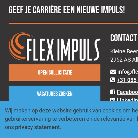
GEEF JE CARRIÈRE EEN NIEUWE IMPULS!
CONTACT
Kleine Beer
2952 AS A
info@fl
Open sollicitatie
+31 085 
Faceboo
Vacatures zoeken
LinkedIn
Instagr
Wij maken op deze website gebruik van cookies om het
gebruikerservaring te verbeteren en de relevantie van
ons
privacy statement
.