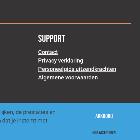
SUPPORT
Contact
Privacy verklaring
Personeelgids uitzendkrachten
Algemene voorwaarden
jken, de prestaties en
Akkoord
 dat je instemt met
Niet accepteren