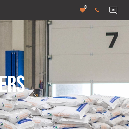
0
EN
NERS