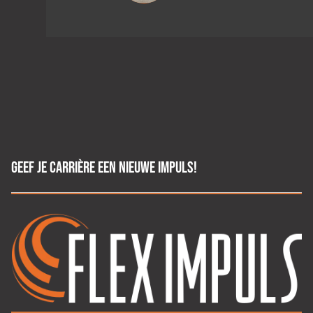
GEEF JE CARRIÈRE EEN NIEUWE IMPULS!