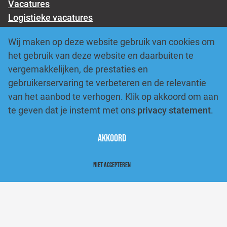
Vacatures
Logistieke vacatures
Productie vacatures
Wij maken op deze website gebruik van cookies om
Transport vacatures
het gebruik van deze website en daarbuiten te
Over ons
vergemakkelijken, de prestaties en
Onze diensten
gebruikerservaring te verbeteren en de relevantie
Vacature aanmelden
van het aanbod te verhogen. Klik op akkoord om aan
Blogs
te geven dat je instemt met ons
privacy statement
.
SUPPORT
Akkoord
Contact
Privacy verklaring
Personeelgids uitzendkrachten
Niet accepteren
Algemene voorwaarden