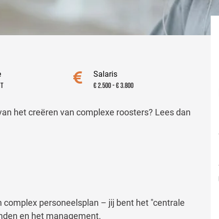
e
Salaris
ht
€ 2.500 - € 3.800
e van het creëren van complexe roosters? Lees dan
complex personeelsplan – jij bent het "centrale
enden en het management.