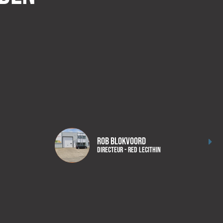
Groot genoeg om te helpen met alle vacatures
en wat er komt kijken bij het inhuren van
personeel, klein genoeg om te voelen als een
familiebedrijf. Dik tevreden over onze ervaring.
Rob Blokvoord
Directeur - RED Lecithin