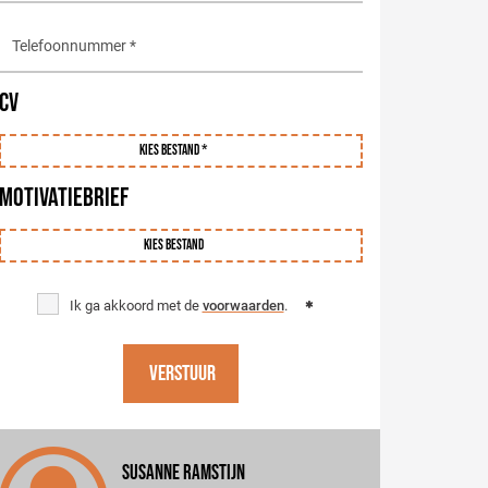
CV
Kies bestand *
MOTIVATIEBRIEF
Kies bestand
Ik ga akkoord met de
voorwaarden
.
Verstuur
Susanne Ramstijn