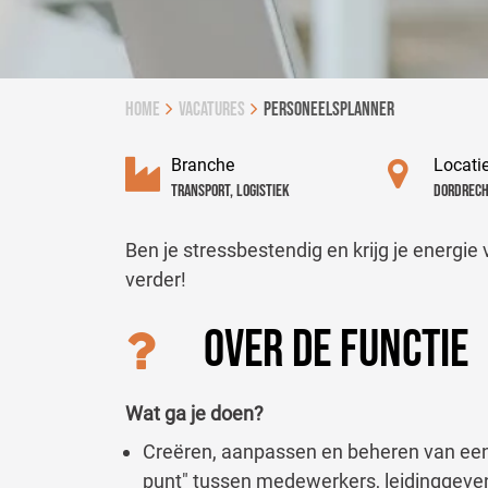
Home
vacatures
Personeelsplanner
Branche
Locati
Transport, Logistiek
Dordrec
Ben je stressbestendig en krijg je energi
verder!
OVER DE FUNCTIE
Wat ga je doen?
Creëren, aanpassen en beheren van een 
punt" tussen medewerkers, leidinggev