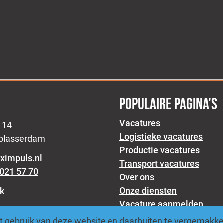
POPULAIRE PAGINA'S
Vacatures
 14
Logistieke vacatures
lblasserdam
Productie vacatures
eximpuls.nl
Transport vacatures
021 57 70
Over ons
Onze diensten
k
Vacature aanmelden
Blogs
am
 gebruik van deze website en daarbuiten te vergemakkeli