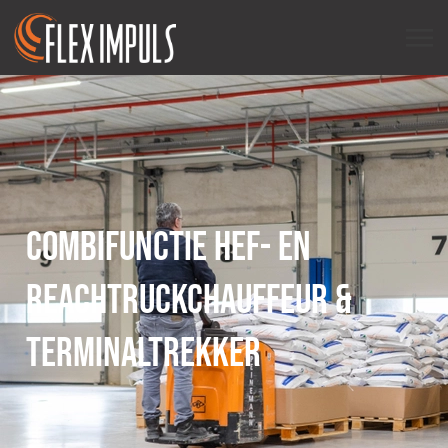
COMBIFUNCTIE HEF- EN
REACHTRUCKCHAUFFEUR &
TERMINALTREKKER